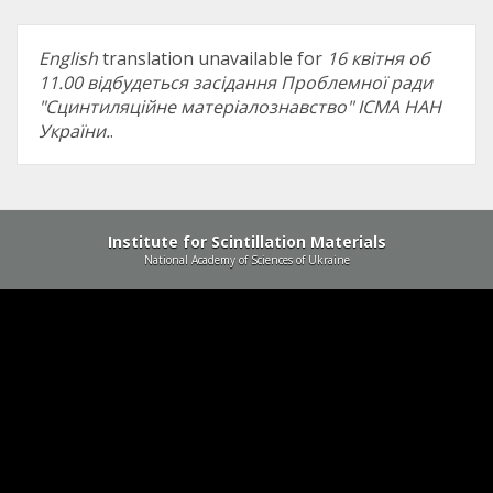
English
translation unavailable for
16 квітня об
11.00 відбудеться засідання Проблемної ради
"Сцинтиляційне матеріалознавство" ІСМА НАН
України.
.
Institute for Scintillation Materials
National Academy of Sciences of Ukraine