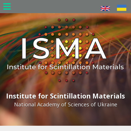
Skip
to
main
content
Institute for Scintillation Materials
National Academy of Sciences of Ukraine