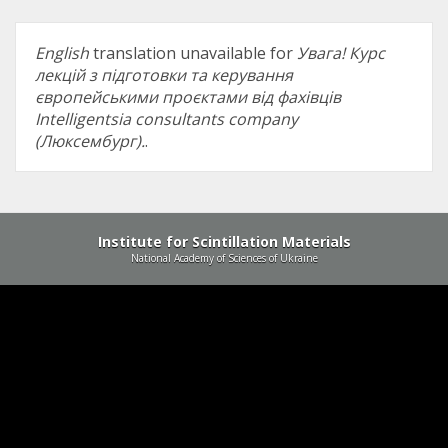
English
translation unavailable for
Увага! Курс
лекцій з підготовки та керування
європейськими проєктами від фахівців
Intelligentsia consultants company
(Люксембург).
.
Institute for Scintillation Materials
National Academy of Sciences of Ukraine