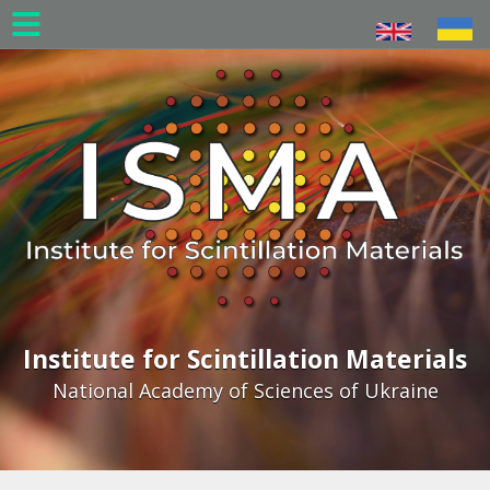
Skip
to
main
content
Institute for Scintillation Materials
National Academy of Sciences of Ukraine