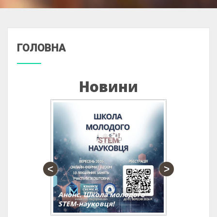
ГОЛОВНА
Новини
Анонс. Школа молодого
Анонс. 
STEM-науковця!
практич