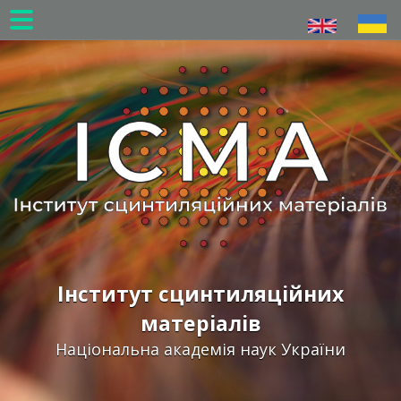
Перейти
до
основного
вмісту
Інститут сцинтиляційних
матеріалів
Національна академія наук України