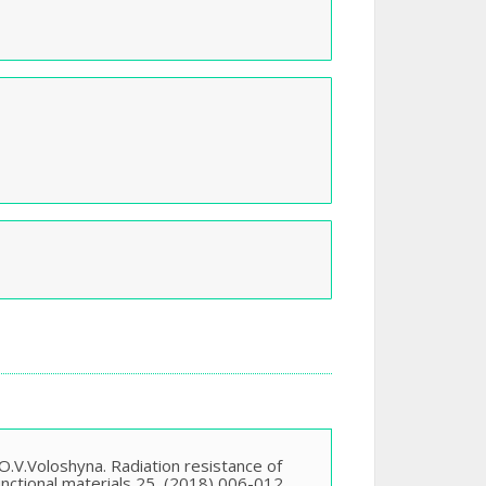
O.V.Voloshyna. Radiation resistance of
unctional materials 25 (2018) 006-012.