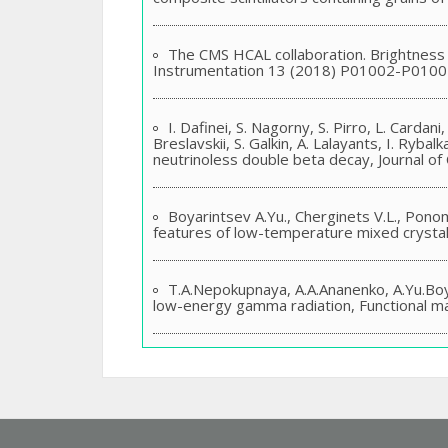
The CMS HCAL collaboration. Brightness a
Instrumentation 13 (2018) P01002-P0100
I. Dafinei, S. Nagorny, S. Pirro, L. Cardani
Breslavskii, S. Galkin, A. Lalayants, I. Ryb
neutrinoless double beta decay, Journal o
Boyarintsev A.Yu., Cherginets V.L., Ponom
features of low-temperature mixed crystall
T.A.Nepokupnaya, A.A.Ananenko, A.Yu.Boya
low-energy gamma radiation, Functional ma
Бояринцев А.Ю., Непокупна Т.А., Онуфр
виготовлення, Патент 111455 (2016).
A. Gektin, S. Vasyukov, E. Galenin, V. Ta