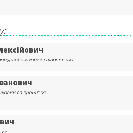
у:
лексійович
ровідний науковий співробітник
ванович
уковий співробітник
ович
ник