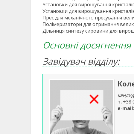
Установки для вирощування кристалі
Установки для вирощування кристалі
Прес для механічного пресування вел
Полімеризатори для отримання велико
Дільниця синтезу сировини для вирощ
Основнi досягнення з
Завідувач відділу:
Кол
кандид
т.
+38 
e-mail