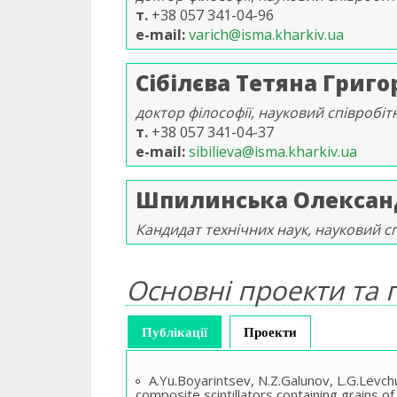
т.
+38 057 341-04-96
e-mail
varich@isma.kharkiv.ua
Сібілєва Тетяна Григо
доктор філософії, науковий співробіт
т.
+38 057 341-04-37
e-mail
sibilieva@isma.kharkiv.ua
Шпилинська Олександ
Кандидат технічних наук, науковий с
Основні проекти та п
Публікації
(активна вкладка)
Проекти
A.Yu.Boyarintsev, N.Z.Galunov, L.G.Levch
composite scintillators containing grains 