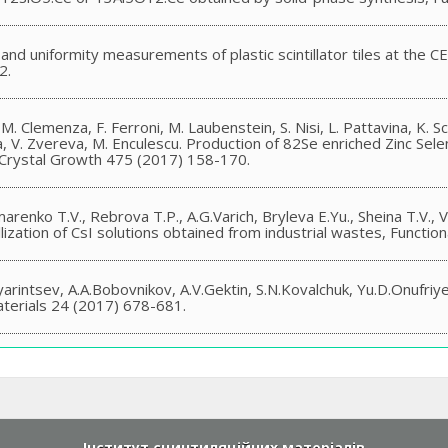
nd uniformity measurements of plastic scintillator tiles at the C
2.
, M. Clemenza, F. Ferroni, M. Laubenstein, S. Nisi, L. Pattavina, K. Sc
alka, V. Zvereva, M. Enculescu. Production of 82Se enriched Zinc Sel
f Crystal Growth 475 (2017) 158-170.
arenko T.V., Rebrova T.P., A.G.Varich, Bryleva E.Yu., Sheina T.V.,
ization of CsI solutions obtained from industrial wastes, Functio
rintsev, A.A.Bobovnikov, A.V.Gektin, S.N.Kovalchuk, Yu.D.Onufriy
terials 24 (2017) 678-681.
ієв Ю.Д., Караваєва Н.Л., Креч А.В., Галунов М.З., Сцинтиляці
ranyuk, N.Nazarenko, V. Romanchuk. Strontium iodide: technology a
Інститут сцинтиляційних матеріалів