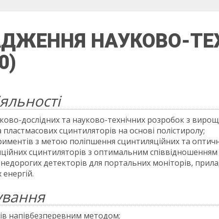
АДЖЕННЯ НАУКОВО-ТЕ
0)
яльності
ково-дослідних та науково-технічних розробок з вирощ
Se та пластмасових сцинтиляторів на основі полістиролу;
иментів з метою поліпшення сцинтиляційних та оптичн
ійних сцинтиляторів з оптимальним співвідношенням ц
едорогих детекторів для портальних моніторів, прила
 енергій.
ування
ів напівбезперевним методом;