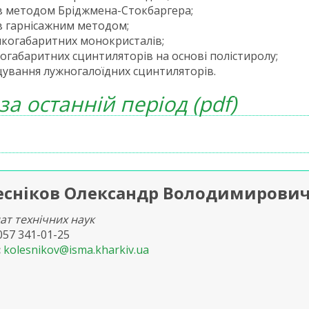
в методом Бріджмена-Стокбаргера;
в гарнісажним методом;
икогабаритних монокристалів;
габаритних сцинтиляторів на основі полістиролу;
ування лужногалоїдних сцинтиляторів.
а останнiй перiод (pdf)
есніков Олександр Володимирови
ат технічних наук
057 341-01-25
kolesnikov@isma.kharkiv.ua