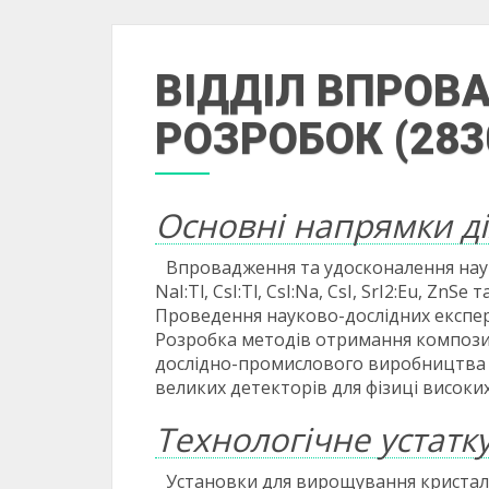
ВІДДІЛ ВПРОВ
РОЗРОБОК (283
Основні напрямки ді
Впровадження та удосконалення нау
NaI:Tl, CsI:Tl, CsI:Na, CsI, SrI2:Eu, Zn
Проведення науково-дослідних експер
Розробка методів отримання композиц
дослідно-промислового виробництва н
великих детекторів для фізиці високих
Технологічне устатк
Установки для вирощування кристал