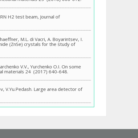
ERN H2 test beam, Journal of
haeffner, M.L. di Vacri, A. Boyarintsev, I.
enide (ZnSe) crystals for the study of
 Varchenko V.V., Yurchenko O.I. On some
nal materials 24 (2017) 640-648.
ev, V.Yu.Pedash. Large area detector of
йний елемент та спосіб його
spects of raw material choice and crystal