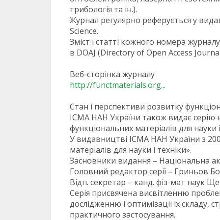
трибологія та ін.).
Журнал регулярно реферується у видавн
Science.
Зміст і статті кожного номера журнал
в DOAJ (Directory of Open Access Journal
Веб-сторінка журналу
http://functmaterials.org...
Стан і перспективи розвитку функціон
ІСМА НАН України також видає серію н
функціональних матеріалів для науки і 
У видавництві ІСМА НАН України з 200
матеріалів для науки і техніки».
Засновники видання – Національна ака
Головний редактор серії – Гриньов Бо
Відп. секретар – канд. фіз-мат наук 
Серія присвячена висвітленню проблем
дослідженню і оптимізації їх складу, 
практичного застосування.