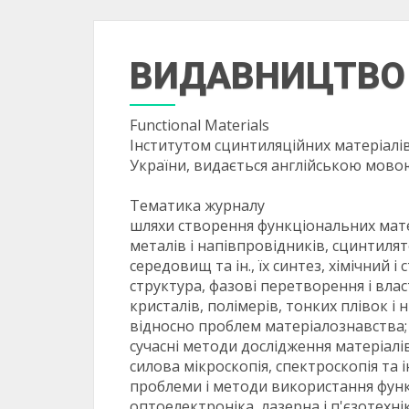
ВИДАВНИЦТВО
Functional Materials
Інститутом сцинтиляційних матеріалів
України, видається англійською мовою 
Тематика журналу
шляхи створення функціональних матер
металів і напівпровідників, сцинтиля
середовищ та ін., їх синтез, хімічний і
структура, фазові перетворення і влас
кристалів, полімерів, тонких плівок і 
відносно проблем матеріалознавства;
сучасні методи дослідження матеріалі
силова мікроскопія, спектроскопія та ін
проблеми і методи використання функці
оптоелектроніка, лазерна і п'єзотехні