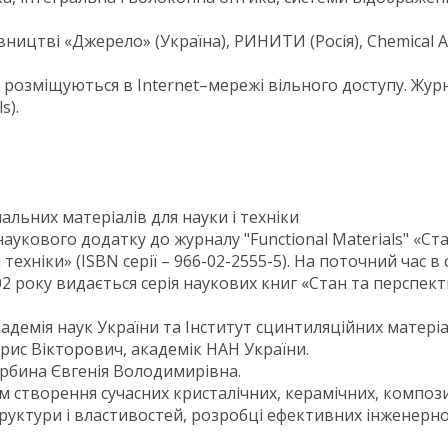
ицтві «Джерело» (Україна), РИНИТИ (Росія), Chemical Ab
у розміщуються в Internet–мережі вільного доступу. Жур
s).
альних матеріалів для науки і техніки
аукового додатку до журналу "Functional Materials" «Ст
техніки» (ISBN серії – 966-02-2555-5). На поточний час в
2 року видається серія наукових книг «Стан та перспе
демія наук України та Інститут сцинтиляційних матеріа
рис Вікторович, академік НАН України.
Щербина Євгенія Володимирівна.
 створення сучасних кристалічних, керамічних, компози
структури і властивостей, розробці ефективних інженерно