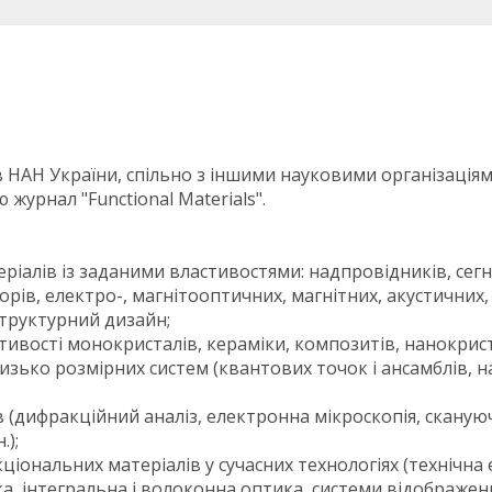
 НАН України, спільно з іншими науковими організаціям
журнал "Functional Materials".
іалів із заданими властивостями: надпровідників, сегне
торів, електро-, магнітооптичних, магнітних, акустични
 структурний дизайн;
тивості монокристалів, кераміки, композитів, нанокрист
низько розмірних систем (квантових точок і ансамблів, н
в (дифракційний аналіз, електронна мікроскопія, сканую
.);
ональних матеріалів у сучасних технологіях (технічна е
ка, інтегральна і волоконна оптика, системи відображення