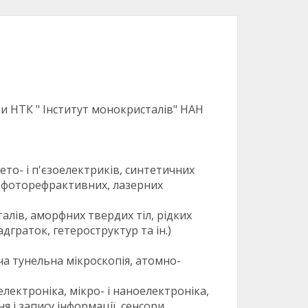
и НТК " Інститут монокристалів" НАН
то- і п'єзоелектриків, синтетичних
х, фоторефрактивних, лазерних
алів, аморфних твердих тіл, рідких
адграток, гетероструктур та ін.)
ча тунельна мікроскопія, атомно-
лектроніка, мікро- і наноелектроніка,
 і запису інформації, сенсори,