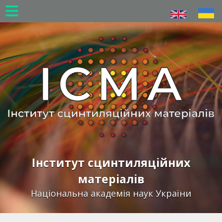
Перейти
до
основного
вмісту
Інститут сцинтиляційних
матеріалів
Національна академія наук України