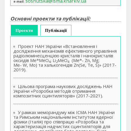
sosnutska@isma.kharkiv.ua
e-mail
Основні проекти та публікації:
Проекти
(активна вкладка)
Публікації
Проект НАН України «Встановлення і
дослідження механізмів ефективного управління
радіолюмінесценцією кристалів і нанокристалів
оксидів Me*MeO
; Li
MeO
(Me*- Zn, Mg;
4
2
4
Me- W, Mo) та халькогенідів Zn(Se, Te, S)» (2017-
2019).
Цільова програма наукових досліджень НАН
України «Розробка методів отримання
композитних сцинтиляторів» (2017-2021).
У рамках меморандуму між ІСМА НАН України
та Римським національним інститутом ядерної
фізики (Італія) про співпрацю «Розробка та
характеризація надчистих сцинтиляторів для