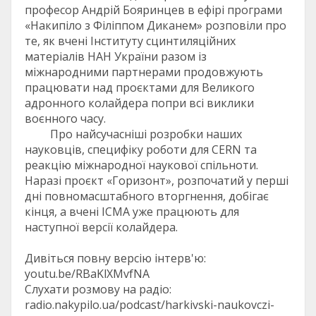
професор Андрій Бояринцев в ефірі програми
«Накипіло з Філіппом Диканем» розповіли про
те, як вчені Інституту сцинтиляційних
матеріалів НАН України разом із
міжнародними партнерами продовжують
працювати над проєктами для Великого
адронного колайдера попри всі виклики
воєнного часу.
Про найсучасніші розробки наших
науковців, специфіку роботи для CERN та
реакцію міжнародної наукової спільноти.
Наразі проєкт «Горизонт», розпочатий у перші
дні повномасштабного вторгнення, добігає
кінця, а вчені ІСМА уже працюють для
наступної версії колайдера.
Дивіться повну версію інтерв'ю:
youtu.be/RBaKlXMvfNA
Слухати розмову на радіо:
radio.nakypilo.ua/podcast/harkivski-naukovczi-