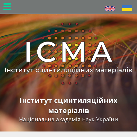
Перейти
до
основного
вмісту
Інститут сцинтиляційних
матеріалів
Національна академія наук України