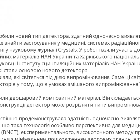
ли новий тип детектора, здатний одночасно виявляти різ
 знайти застосування у медицині, системах радіаційного
у науковому журналі Crystals. У роботі взяли участь д
йних матеріалів НАН України та Харківського національно
ковці Інституту сцинтиляційних матеріалів НАН Україн
кі стали основою нового детектора.
ли, які світяться під дією випромінювання. Саме ці сві
кторів у тому, що в умовах змішаного випромінювання 
или двошаровий композитний матеріал. Він складається
конструкції детектор може розрізняти типи випромінюв
пішно продемонструвала здатність одночасно виявляти 
що така технологія особливо перспективна для медици
 (BNCT), експериментального, високоточного методу пр
ітини з мінімальним пошкодженням здорових тканин, а 