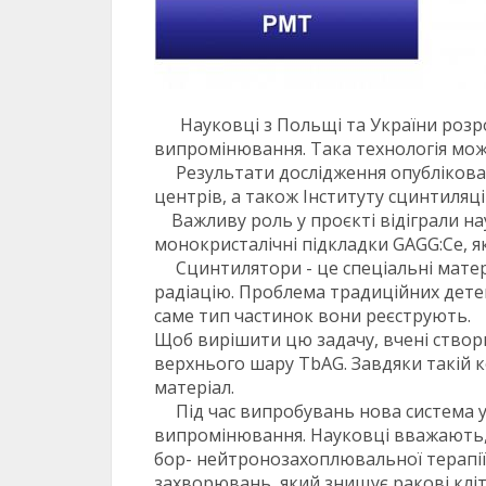
Науковці з Польщі та України розроби
випромінювання. Така технологія може
Результати дослідження опубліковані 
центрів, а також Інституту сцинтиляці
Важливу роль у проєкті відіграли нау
монокристалічні підкладки GAGG:Ce, я
Сцинтилятори - це спеціальні матеріа
радіацію. Проблема традиційних дете
саме тип частинок вони реєструють.
Щоб вирішити цю задачу, вчені створ
верхнього шару TbAG. Завдяки такій 
матеріал.
Під час випробувань нова система ус
випромінювання. Науковці вважають, 
бор- нейтронозахоплювальної терапії
захворювань, який знищує ракові кл