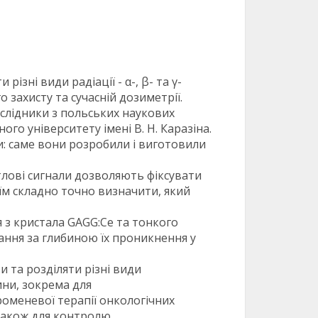
ні види радіації - α-, β- та γ-
 захисту та сучасній дозиметрії.
ослідники з польських наукових
го університету імені В. Н. Каразіна.
и: саме вони розробили і виготовили
тлові сигнали дозволяють фіксувати
їм складно точно визначити, який
 з кристала GAGG:Ce та тонкого
ання за глибиною їх проникнення у
та розділяти різні види
ни, зокрема для
оменевої терапії онкологічних
також для контролю