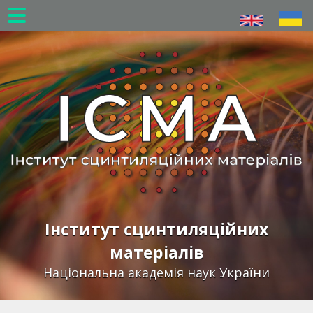
Перейти
до
основного
вмісту
Інститут сцинтиляційних
матеріалів
Національна академія наук України