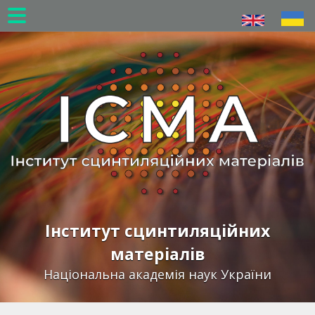
Перейти
до
основного
вмісту
Інститут сцинтиляційних
матеріалів
Національна академія наук України