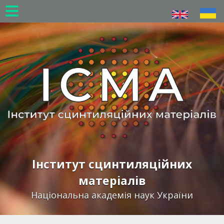
Перейти
до
основного
вмісту
Інститут сцинтиляційних
матеріалів
Національна академія наук України