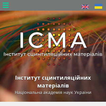
Перейти
до
основного
вмісту
Інститут сцинтиляційних
матеріалів
Національна академія наук України