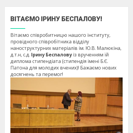
ВІТАЄМО ІРИНУ БЕСПАЛОВУ!
Вітаємо співробитницю нашого інституту,
провідного співробітника відділу
наноструктурних матеріалів ім. Ю.В. Малюкіна,
д.т.н, с.д.
Ірину Беспалову
із врученням їй
диплома стипендіата (стипендія імені Б.Є.
Патона для молодих вчених)! Бажаємо нових
досягнень та перемог!